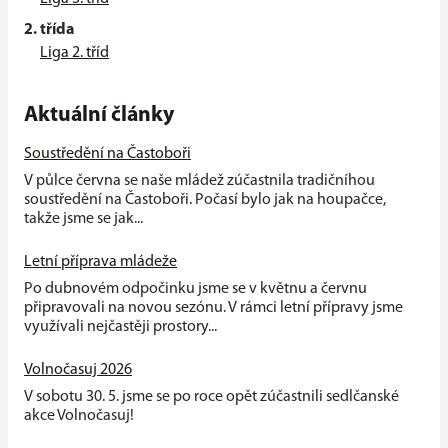
2. třída
Liga 2. tříd
Aktuální články
Soustředění na Častoboři
V půlce června se naše mládež zúčastnila tradičníhou
soustředění na Častoboři. Počasí bylo jak na houpačce,
takže jsme se jak...
Letní příprava mládeže
Po dubnovém odpočinku jsme se v květnu a červnu
připravovali na novou sezónu. V rámci letní přípravy jsme
využívali nejčastěji prostory...
Volnočasuj 2026
V sobotu 30. 5. jsme se po roce opět zúčastnili sedlčanské
akce Volnočasuj!