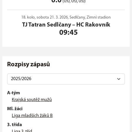
0:0
(0:0, 0:0, 0:0)
18. kolo, sobota 21. 3. 2026, Sedlčany, Zimní stadion
TJ Tatran Sedlčany
–
HC Rakovník
09:45
Rozpisy zápasů
A-tým
Krajská soutěž mužů
Ml. žáci
Liga mladších žáků B
3. třída
Liga 3. tříd