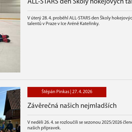
ALL-STARS den Školy hokejových ta
V úterý 28. 4. proběhl ALL-STARS den Školy hokejový
talentů v Praze v Ice Aréně Kateřinky.
Štěpán Pinkas |
27. 4. 2026
Závěrečná našich nejmladších
V neděli 26. 4. se rozloučili se sezonou 2025/2026 čle
našich přípravek.