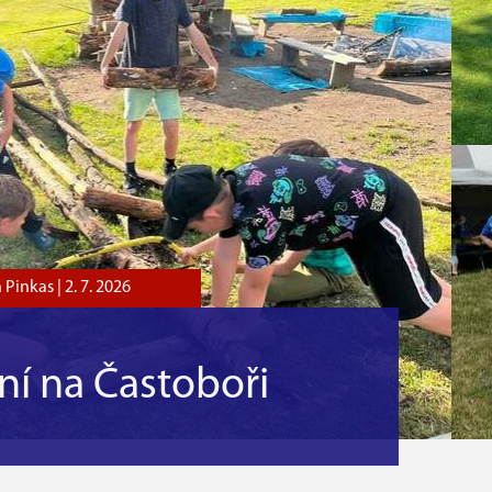
 Pinkas |
2. 7. 2026
ní na Častoboři