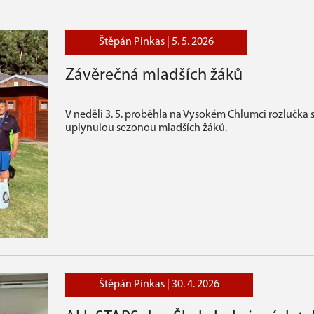
Štěpán Pinkas |
5. 5. 2026
Závěrečná mladších žáků
V neděli 3. 5. proběhla na Vysokém Chlumci rozlučka 
uplynulou sezonou mladších žáků.
Štěpán Pinkas |
30. 4. 2026