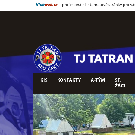
Klub
web.cz
– profesionální internetové stránky pro vá
KIS
KONTAKTY
A-TÝM
ST.
ŽÁCI