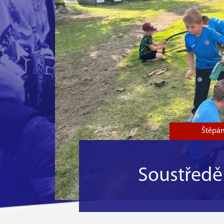
Štěpán
Soustředě