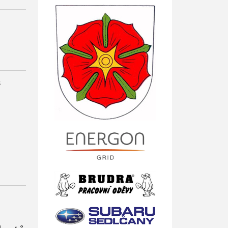
Motoru
WikiPedia -
Özgür
Web
Ansiklopedi
THEJRC.ORG
Web
- Bahis Sitesi
s