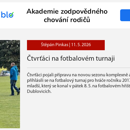
Štěpán Pinkas |
11. 5. 2026
Čtvrťáci na fotbalovém turnaji
Čtvrťáci pojali přípravu na novou sezonu komplexně 
přihlásili se na fotbalový turnaj pro hráče ročníku 201
mladší, který se konal v pátek 8. 5. na fotbalovém hřišt
Dublovicích.