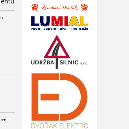
lentů
ch
nové