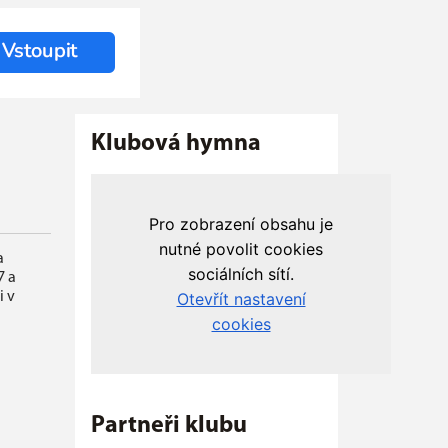
Klubová hymna
a
7 a
i v
Google -
Partneři klubu
Arama
Web