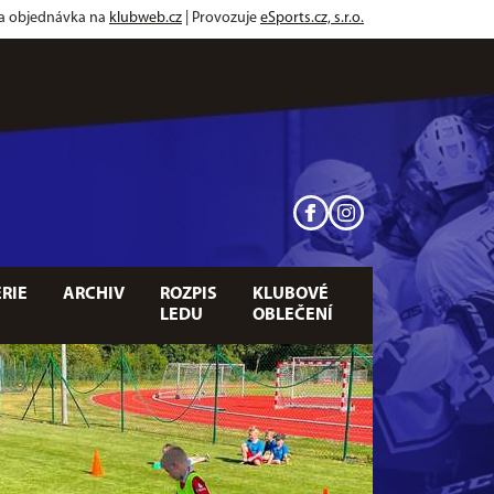
 a objednávka na
klubweb.cz
| Provozuje
eSports.cz, s.r.o.
RIE
ARCHIV
ROZPIS
KLUBOVÉ
LEDU
OBLEČENÍ