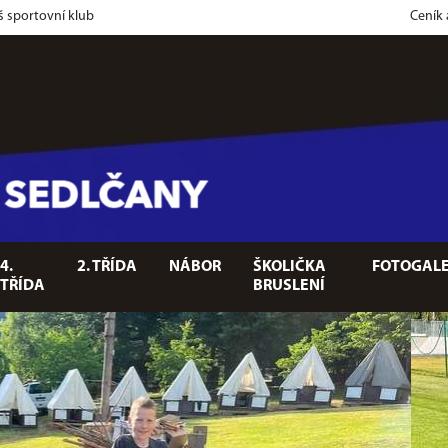
š sportovní klub
Ceník
4.
2. TŘÍDA
NÁBOR
ŠKOLIČKA
FOTOGALE
TŘÍDA
BRUSLENÍ