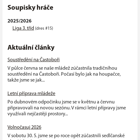
Soupisky hráče
2025/2026
Liga 3. tříd
(dres #15)
Aktuální články
Soustředění na Častoboři
V půlce června se naše mládež zúčastnila tradičníhou
soustředění na Častoboři. Počasí bylo jak na houpačce,
takže jsme se jak...
Letní příprava mládeže
Po dubnovém odpočinku jsme se v květnu a červnu
připravovali na novou sezónu. V rámci letní přípravy jsme
využívali nejčastěji prostory...
Volnočasuj 2026
V sobotu 30. 5. jsme se po roce opět zúčastnili sedlčanské