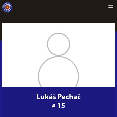
Lukáš Pechač
15
#