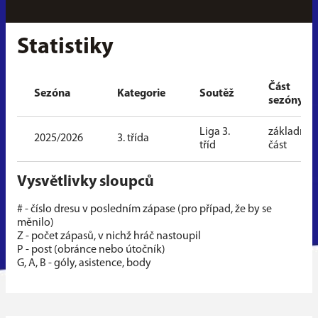
Statistiky
Část
Sezóna
Kategorie
Soutěž
sezóny
Liga 3.
základní
2025/2026
3. třída
tříd
část
Vysvětlivky sloupců
# - číslo dresu v posledním zápase (pro případ, že by se
měnilo)
Z - počet zápasů, v nichž hráč nastoupil
P - post (obránce nebo útočník)
G, A, B - góly, asistence, body