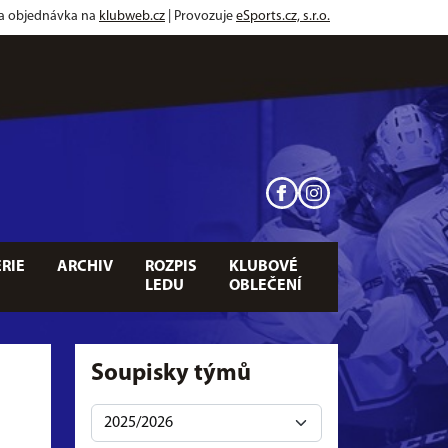
 a objednávka na
klubweb.cz
| Provozuje
eSports.cz, s.r.o.
RIE
ARCHIV
ROZPIS
KLUBOVÉ
LEDU
OBLEČENÍ
Soupisky týmů