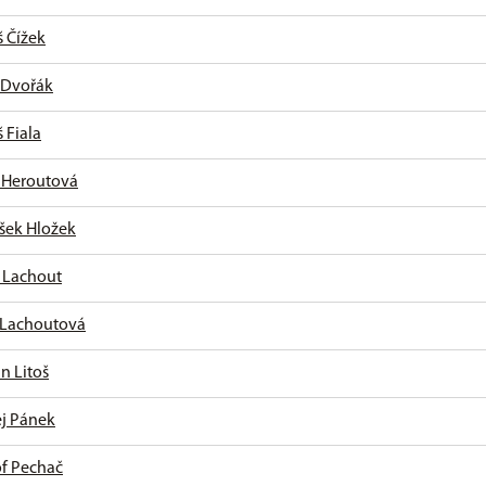
 Čížek
 Dvořák
 Fiala
 Heroutová
išek Hložek
 Lachout
Lachoutová
án Litoš
j Pánek
of Pechač