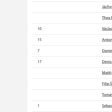
Jáchy
Thea 
10
Václa
15
Anton
7
Danie
17
Denis
Matěj
Filip
Tomáš
1
Sebas