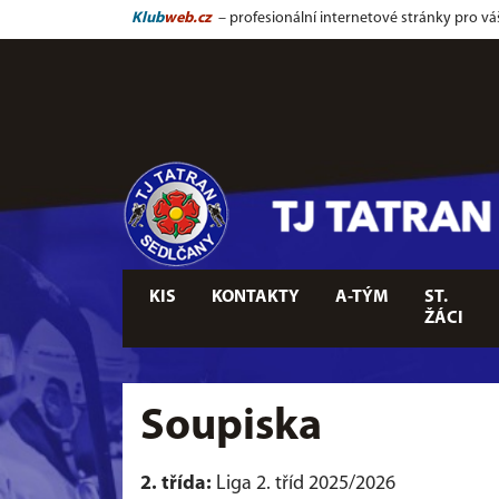
Klub
web.cz
– profesionální internetové stránky pro vá
KIS
KONTAKTY
A-TÝM
ST.
ŽÁCI
Soupiska
2. třída:
Liga 2. tříd 2025/2026