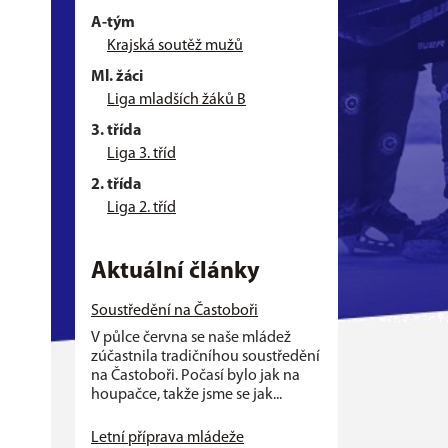
A-tým
Krajská soutěž mužů
Ml. žáci
Liga mladších žáků B
3. třída
Liga 3. tříd
2. třída
Liga 2. tříd
Aktuální články
Soustředění na Častoboři
V půlce června se naše mládež
zúčastnila tradičníhou soustředění
na Častoboři. Počasí bylo jak na
houpačce, takže jsme se jak...
Letní příprava mládeže