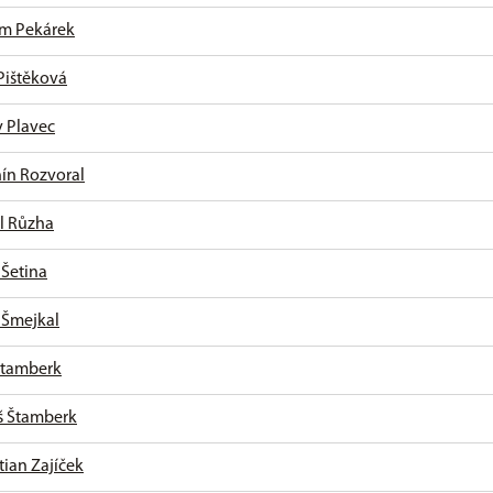
m Pekárek
Pištěková
v Plavec
ín Rozvoral
l Růzha
 Šetina
 Šmejkal
 Štamberk
 Štamberk
tian Zajíček