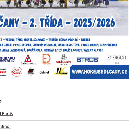
o
 Bartiš
 Bindl