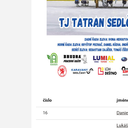
číslo
jmén
16
Daniel
Lukáš