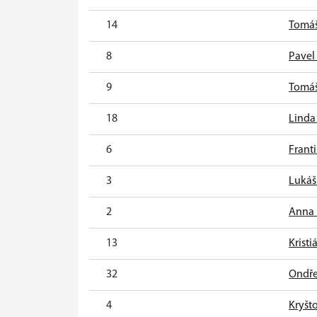
14
Tomáš
8
Pavel
9
Tomáš
18
Linda
6
Frant
3
Lukáš
2
Anna 
13
Kristi
32
Ondře
4
Kryšt