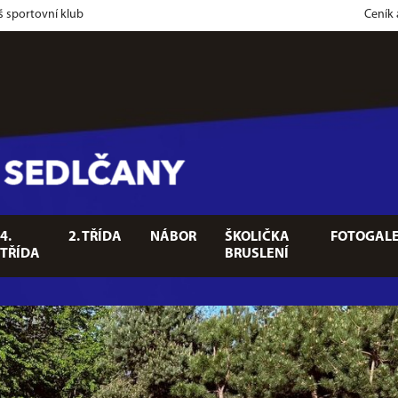
š sportovní klub
Ceník
4.
2. TŘÍDA
NÁBOR
ŠKOLIČKA
FOTOGALE
TŘÍDA
BRUSLENÍ