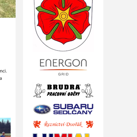
mci.
 a