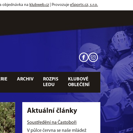
 a objednávka na
klubweb.cz
| Provozuje
eSports.cz, s.r.o.
RIE
ARCHIV
ROZPIS
KLUBOVÉ
LEDU
OBLEČENÍ
Aktuální články
Soustředění na Častoboři
V půlce června se naše mládež