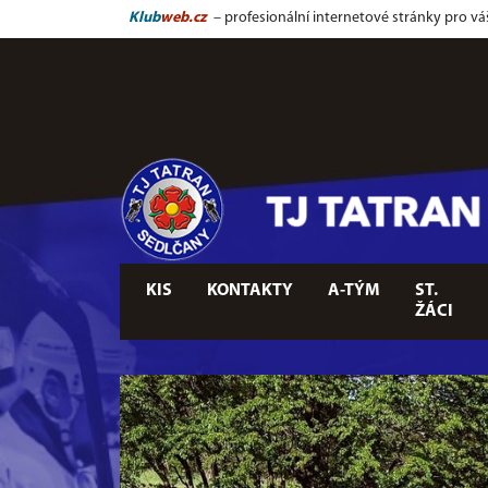
Klub
web.cz
– profesionální internetové stránky pro vá
KIS
KONTAKTY
A-TÝM
ST.
ŽÁCI