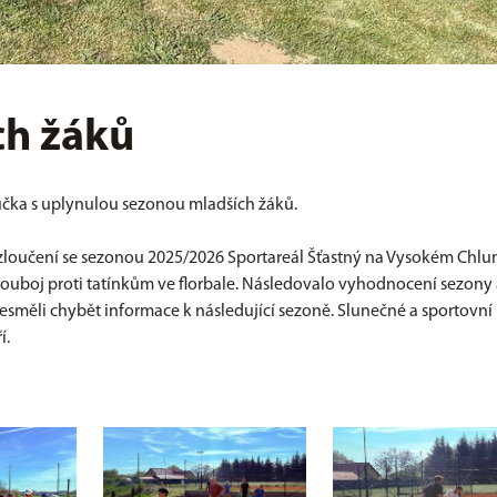
ch žáků
lučka s uplynulou sezonou mladších žáků.
 rozloučení se sezonou 2025/2026 Sportareál Šťastný na Vysokém Chlu
 souboj proti tatínkům ve florbale. Následovalo vyhodnocení sezony
směli chybět informace k následující sezoně. Slunečné a sportovní
í.