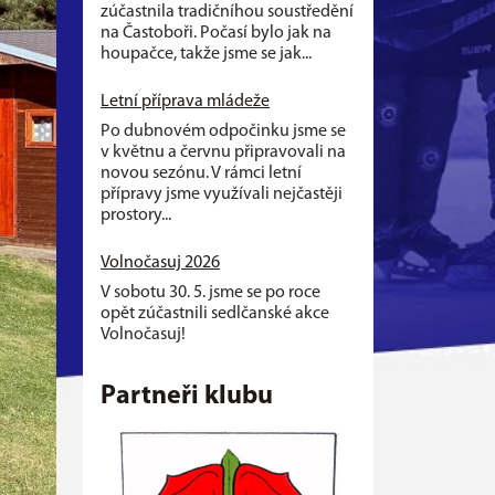
zúčastnila tradičníhou soustředění
na Častoboři. Počasí bylo jak na
houpačce, takže jsme se jak...
Letní příprava mládeže
Po dubnovém odpočinku jsme se
v květnu a červnu připravovali na
novou sezónu. V rámci letní
přípravy jsme využívali nejčastěji
prostory...
Volnočasuj 2026
V sobotu 30. 5. jsme se po roce
opět zúčastnili sedlčanské akce
Volnočasuj!
Partneři klubu